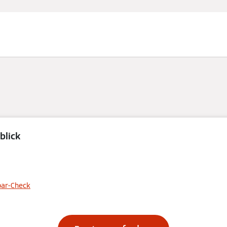
blick
 richtige Heizung
Ihren Bedarf
par-Check