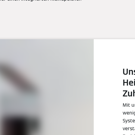
Un
He
Zu
Mit u
wenig
Syst
verst