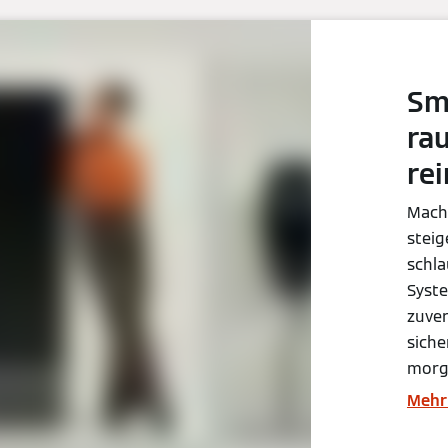
Sm
ra
rei
Mach
steig
schl
Syste
zuver
siche
morg
Mehr