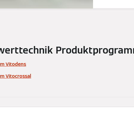
werttechnik Produktprogra
m Vitodens
 Vitocrossal