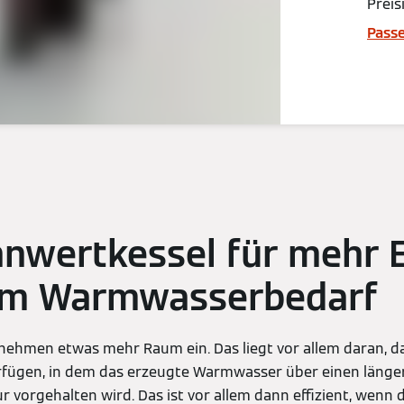
Preis
Passe
nwertkessel für mehr E
em Warmwasserbedarf
ehmen etwas mehr Raum ein. Das liegt vor allem daran, da
rfügen, in dem das erzeugte Warmwasser über einen länge
 vorgehalten wird. Das ist vor allem dann effizient, wenn