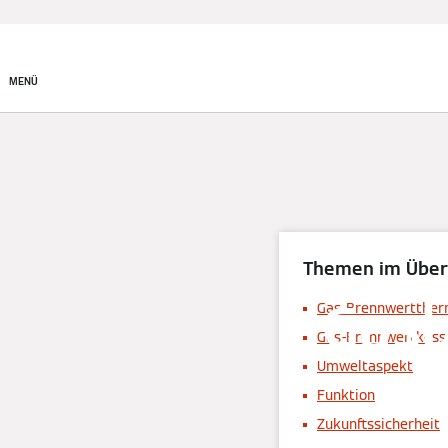
System finden
MENÜ
Themen im Über
Gasb
Gas-Brennwertthe
Gas-Brennwertkess
Umweltaspekt
Funktion
Zukunftssicherheit