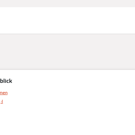
blick
rennwertkessel 
rmen
el
thermen – für