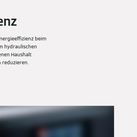
enz
ergieeffizienz beim
um hydraulischen
genen Haushalt
n reduzieren.