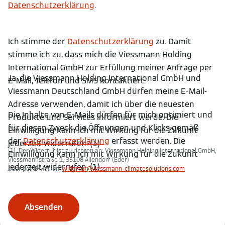
Datenschutzerklärung
.
Ich stimme der
Datenschutzerklärung
zu. Damit
stimme ich zu, dass mich die Viessmann Holding
International GmbH zur Erfüllung meiner Anfrage per
Ja, die Viessmann Holding International GmbH und
E-Mail, Telefon und SMS kontaktiert.
Viessmann Deutschland GmbH dürfen meine E-Mail-
Adresse verwenden, damit ich über die neuesten
Die Inhalte von E-Mails dürfen für mich optimiert und
Produkte und Services informiert werde. Die
für diesen Zweck die Öffnungen und Klicks gemäß
Einwilligung kann ich mit Wirkung für die Zukunft
der
Datenschutzerklärung
erfasst werden. Die
jederzeit widerrufen. (1)
(1) Der Widerruf ist zu richten an: Viessmann Holding International GmbH,
Einwilligung kann ich mit Wirkung für die Zukunft
Viessmannstraße 1, 35108 Allendorf (Eder)
jederzeit widerrufen. (1)
oder per E-Mail an
widerruf@viessmann-climatesolutions.com
Absenden