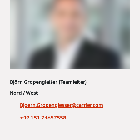
Björn Gropengießer (Teamleiter)
Nord / West
Bjoern.Gropengiesser@carrier.com
+49 151 74657558