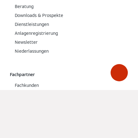
Beratung
Downloads & Prospekte
Dienstleistungen
Anlagenregistrierung
Newsletter
Niederlassungen
Fachpartner
Fachkunden
Fachpartner werden
Fachbranchen
PartnerPortal
PartnerShop
viessmann.live