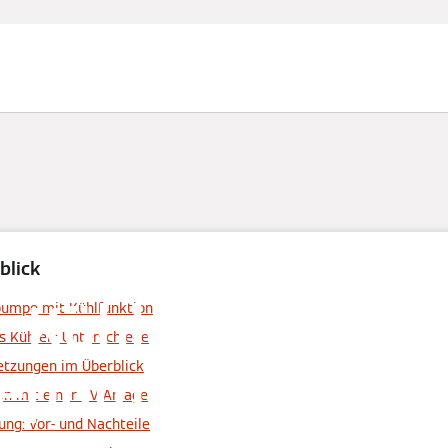
blick
Kühlen mit der
pumpe mit Kühlfunktion
s Kühlen: Unterschiede
pumpe: Möglich
etzungen im Überblick
on mit einer PV-Anlage
g: Vor- und Nachteile