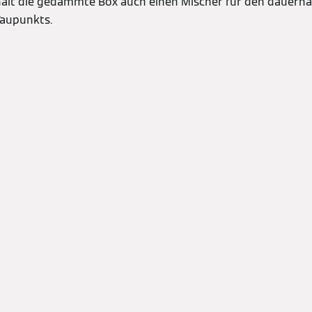
ält die gedämmte Box auch einen Mischer für den dauerha
Taupunkts.