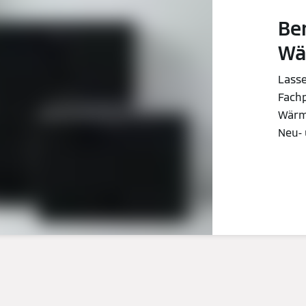
Be
Wä
Lasse
Fachp
Wärm
Neu- 