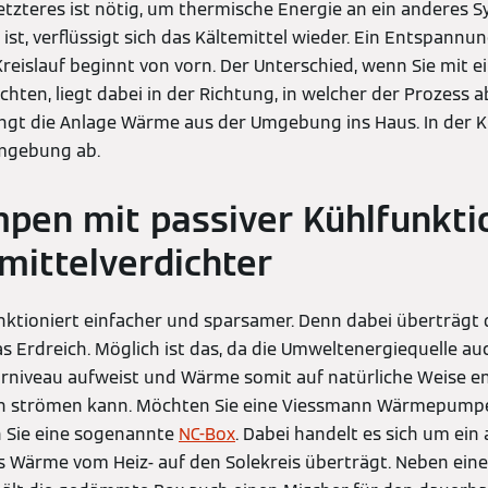
tzteres ist nötig, um thermische Energie an ein anderes 
st, verflüssigt sich das Kältemittel wieder. Ein Entspannun
reislauf beginnt von vorn. Der Unterschied, wenn Sie mi
ten, liegt dabei in der Richtung, in welcher der Prozess abl
ringt die Anlage Wärme aus der Umgebung ins Haus. In der K
mgebung ab.
en mit passiver Kühlfunktio
mittelverdichter
nktioniert einfacher und sparsamer. Denn dabei überträgt
s Erdreich. Möglich ist das, da die Umweltenergiequelle a
rniveau aufweist und Wärme somit auf natürliche Weise e
n strömen kann. Möchten Sie eine Viessmann Wärmepump
 Sie eine sogenannte
NC-Box
. Dabei handelt es sich um ein
as Wärme vom Heiz- auf den Solekreis überträgt. Neben e