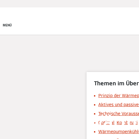
System finden
MENÜ
Themen im Über
Prinzip der Wärme
Aktives und passive
Wärme
Technische Vorauss
Optimal: Kombinati
Wärmepumpenkühlun