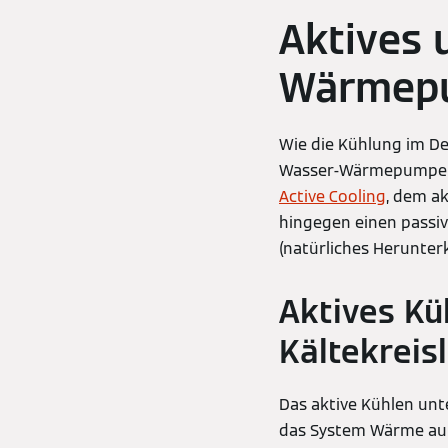
Aktives 
Wärmepu
Wie die Kühlung im Det
Wasser-Wärmepumpe kü
Active Cooling
, dem a
hingegen einen passiv
(natürliches Herunte
Aktives K
Kältekreis
Das aktive Kühlen unte
das System Wärme auf 