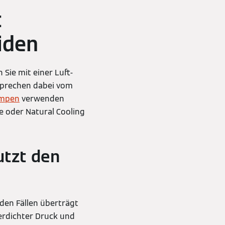
t
iden
 Sie mit einer Luft-
sprechen dabei vom
umpen
verwenden
e oder Natural Cooling
tzt den
iden Fällen überträgt
erdichter Druck und