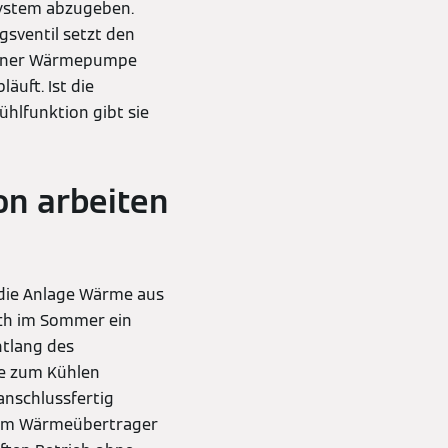
System abzugeben.
gsventil setzt den
t einer Wärmepumpe
äuft. Ist die
ühlfunktion gibt sie
n arbeiten
 die Anlage Wärme aus
uch im Sommer ein
ntlang des
e zum Kühlen
 anschlussfertig
inem Wärmeübertrager