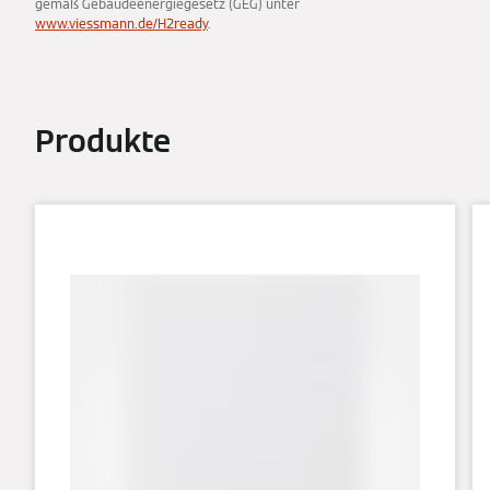
gemäß Gebäudeenergiegesetz (GEG) unter
www.viessmann.de/H2ready
.
Produkte