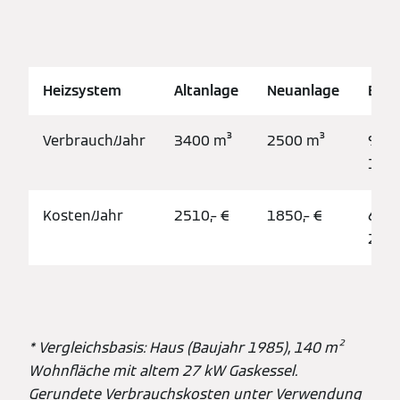
Heizsystem
Altanlage
Neuanlage
Eins
Verbrauch/Jahr
3400 m³
2500 m³
900 
1,8 t
Kosten/Jahr
2510,– €
1850,– €
660,
26 
* Vergleichsbasis: Haus (Baujahr 1985), 140 m²
Wohnfläche mit altem 27 kW Gaskessel.
Gerundete Verbrauchskosten unter Verwendung