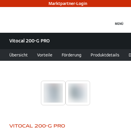
Marktpartner-Login
MENÜ
Vitocal 200-G PRO
Übersicht
Vorteile
Förderung
Produktdetails
D
VITOCAL 200-G PRO