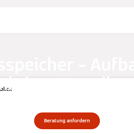
sspeicher – Aufb
nktion, Vorteile 
blick
ördermöglichkeit
Beratung anfordern