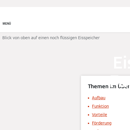
System finden
MENÜ
Blick von oben auf einen noch flüssigen Eisspeicher
Ei
Fu
Themen im Über
F
Aufbau
Funktion
Vorteile
Förderung