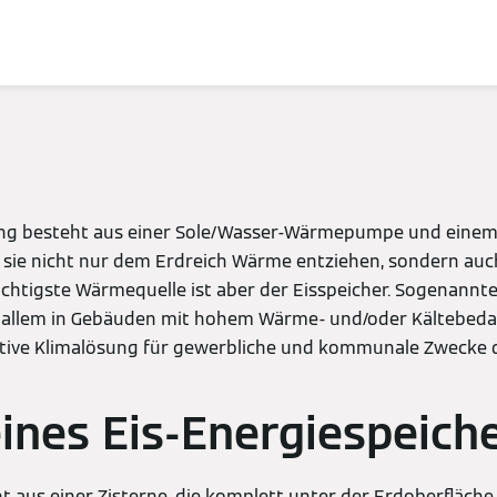
ung besteht aus einer Sole/Wasser-Wärmepumpe und einem 
 sie nicht nur dem Erdreich Wärme entziehen, sondern au
chtigste Wärmequelle ist aber der Eisspeicher. Sogenannte
llem in Gebäuden mit hohem Wärme- und/oder Kältebedar
vative Klimalösung für gewerbliche und kommunale Zwecke 
ines Eis-Energiespeich
t aus einer Zisterne, die komplett unter der Erdoberfläche