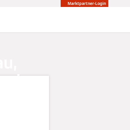
Marktpartner-Login
au,
und
en