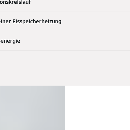
onskreislauf
 einer Eisspeicherheizung
nsenergie