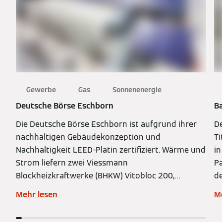
Gewerbe
Gas
Sonnenenergie
Deutsche Börse Eschborn
B
Die Deutsche Börse Eschborn ist aufgrund ihrer
D
nachhaltigen Gebäudekonzeption und
Ti
Nachhaltigkeit LEED-Platin zertifiziert. Wärme und
i
Strom liefern zwei Viessmann
Pa
Blockheizkraftwerke (BHKW) Vitobloc 200,
de
zusätzliche Gas-Brennwertkessel und eine
di
Mehr lesen
M
Solaranlage des Typs Vitosol 200-F.
n
Wä