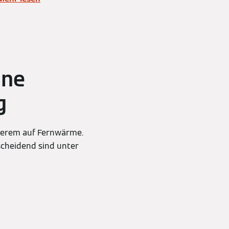
ine
g
nderem auf Fernwärme.
scheidend sind unter