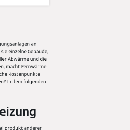
gungsanlagen an
 sie einzelne Gebäude,
eller Abwärme und die
zen, macht Fernwärme
lche Kostenpunkte
en? In dem folgenden
Heizung
fallprodukt anderer