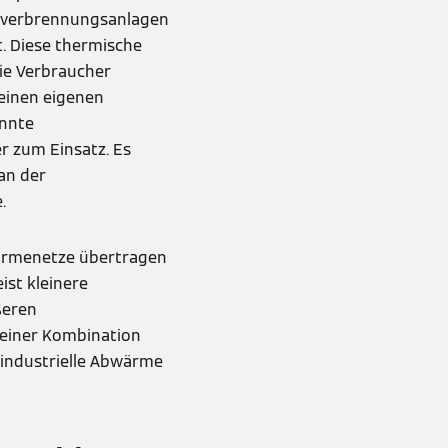
üllverbrennungsanlagen
. Diese thermische
ie Verbraucher
keinen eigenen
annte
 zum Einsatz. Es
an der
.
wärmenetze übertragen
st kleinere
ßeren
einer Kombination
 industrielle Abwärme