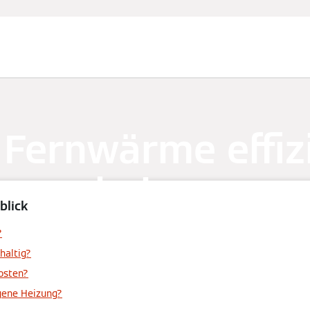
 Fernwärme effiz
heizen
blick
?
haltig?
osten?
gene Heizung?