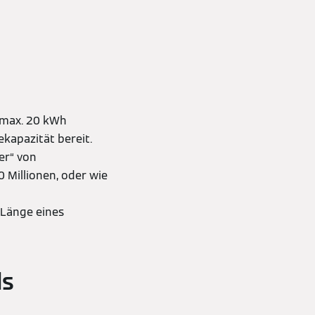
(max. 20 kWh
ekapazität bereit.
er“ von
 Millionen, oder wie
 Länge eines
ds