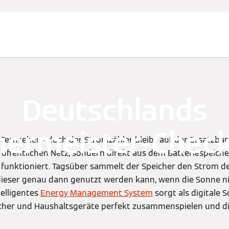
Deutschlands
hermeister-Chec
 Fernseher – doch der Stromzähler bleibt auf der Ersatzba
ffentlichen Netz, sondern direkt aus dem Batteriespeicher
funktioniert. Tagsüber sammelt der Speicher den Strom d
dieser genau dann genutzt werden kann, wenn die Sonne ni
telligentes
Energy Management System
sorgt als digitale S
icher und Haushaltsgeräte perfekt zusammenspielen und di