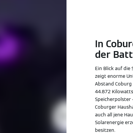
In Cobu
der Bat
Ein Blick auf di
zeigt enorme Unt
Abstand Coburg i
44.872 Kilowatt
Speicherpolster 
Coburger Haushal
auch all jene Hau
Solarenergie erz
besitzen.