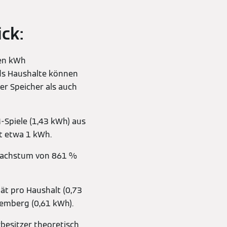
ck:
nen kWh
nds Haushalte können
er Speicher als auch
-Spiele (1,43 kWh) aus
t etwa 1 kWh.
swachstum von 861 %
ät pro Haushalt (0,73
emberg (0,61 kWh).
besitzer theoretisch