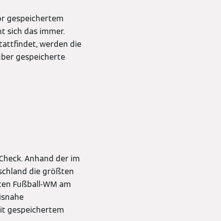
vor gespeichertem
t sich das immer.
attfindet, werden die
über gespeicherte
Check. Anhand der im
schland die größten
zten Fußball-WM am
isnahe
mit gespeichertem