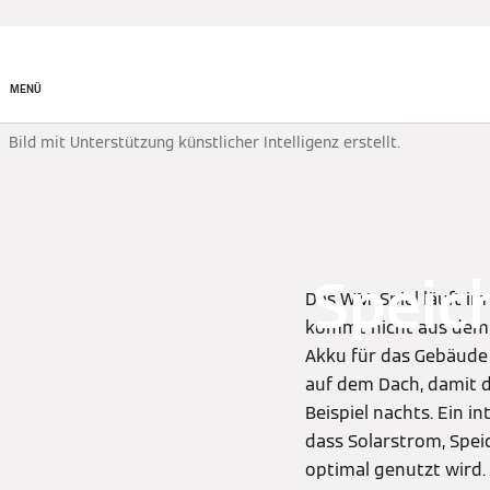
System finden
MENÜ
Bild mit Unterstützung künstlicher Intelligenz erstellt.
Speic
Das WM-Spiel läuft im
kommt nicht aus dem ö
Akku für das Gebäude 
auf dem Dach, damit 
Beispiel nachts. Ein in
dass Solarstrom, Spe
optimal genutzt wird.