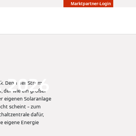
Marktpartner-Login
k 2026
nk. Denn der Strom
, der wie ein großer
er eigenen Solaranlage
cht scheint – zum
chaltzentrale dafür,
e eigene Energie