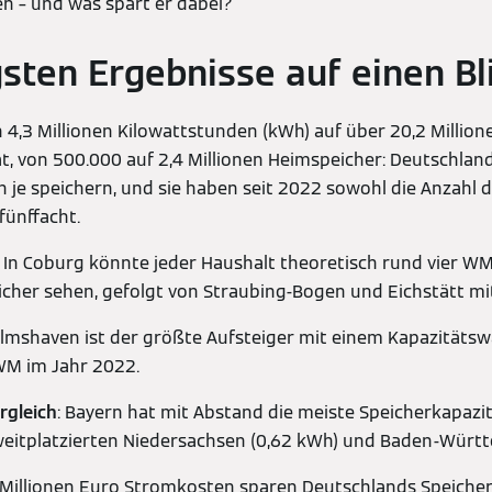
n – und was spart er dabei?
gsten Ergebnisse auf einen Bli
n 4,3 Millionen Kilowattstunden (kWh) auf über 20,2 Millio
t, von 500.000 auf 2,4 Millionen Heimspeicher: Deutschla
je speichern, und sie haben seit 2022 sowohl die Anzahl d
fünffacht.
: In Coburg könnte jeder Haushalt theoretisch rund vier WM
cher sehen, gefolgt von Straubing-Bogen und Eichstätt mi
elmshaven ist der größte Aufsteiger mit einem Kapazität
 WM im Jahr 2022.
rgleich
: Bayern hat mit Abstand die meiste Speicherkapazit
weitplatzierten Niedersachsen (0,62 kWh) und Baden-Württ
6 Millionen Euro Stromkosten sparen Deutschlands Speicher