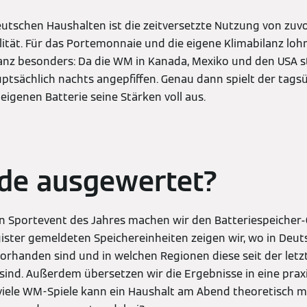
 deutschen Haushalten ist die zeitversetzte Nutzung von zu
ität. Für das Portemonnaie und die eigene Klimabilanz lohn
anz besonders: Da die WM in Kanada, Mexiko und den USA st
uptsächlich nachts angepfiffen. Genau dann spielt der tags
igenen Batterie seine Stärken voll aus.
de ausgewertet?
n Sportevent des Jahres machen wir den Batteriespeicher-
ter gemeldeten Speichereinheiten zeigen wir, wo in Deut
orhanden sind und in welchen Regionen diese seit der let
ind. Außerdem übersetzen wir die Ergebnisse in eine prax
viele WM-Spiele kann ein Haushalt am Abend theoretisch 