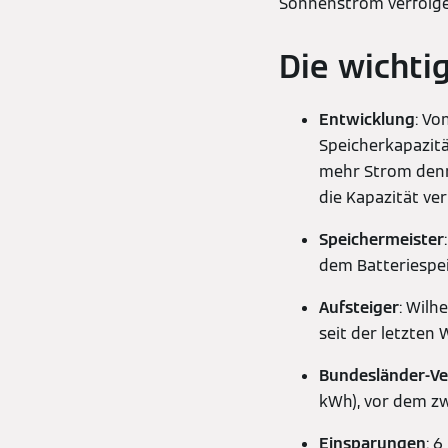
Sonnenstrom verfolge
Die wichti
Entwicklung
: Vo
Speicherkapazitä
mehr Strom denn 
die Kapazität ver
Speichermeister
dem Batteriespei
Aufsteiger
: Wilh
seit der letzten
Bundesländer-Ve
kWh), vor dem z
Einsparungen
: 