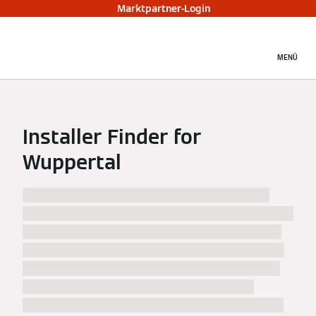
Marktpartner-Login
MENÜ
Installer Finder for
Wuppertal
Wir haben %numberResults% Installateure in
%city% und Umgebung gefunden! Informieren Sie
sich über die Installateure in %city%, ihre Arbeit
und wählen Sie den besten Spezialisten für Ihren
Geschmack. Sobald Sie auf einen Treffer geklickt
haben, finden Sie die Kontaktdaten und die
Adresse des Installateurs mit einem Stadtplan in