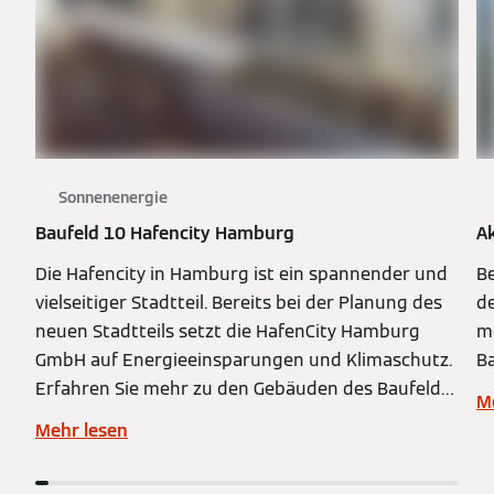
Sonnenenergie
Baufeld 10 Hafencity Hamburg
Ak
Die Hafencity in Hamburg ist ein spannender und
Be
vielseitiger Stadtteil. Bereits bei der Planung des
de
neuen Stadtteils setzt die HafenCity Hamburg
m
GmbH auf Energieeinsparungen und Klimaschutz.
B
Erfahren Sie mehr zu den Gebäuden des Baufeld
M
10 in Massivbauweise mit außenliegendem
Mehr lesen
Wärmedämmverbundsystem und solar­
thermischen Anlagen zur Brauchwasserbereitung.