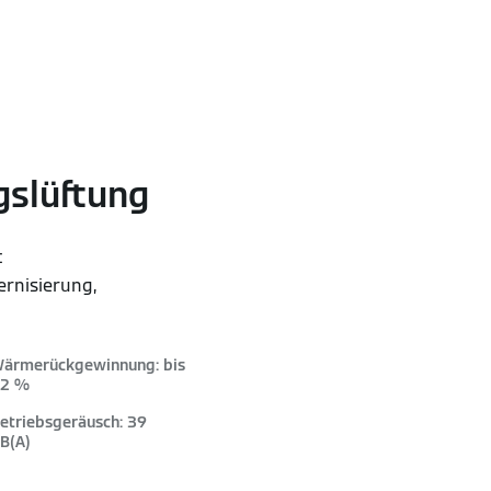
slüftung
t
rnisierung,
ärmerückgewinnung: bis
2 %
etriebsgeräusch: 39
B(A)