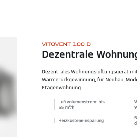
VITOVENT 100-D
Dezentrale Wohnung
Dezentrales Wohnungslüftungsgerät mi
Wärmerückgewinnung, für Neubau, Mode
Etagenwohnung
Luftvolumenstrom: bis
W
55 m³/h
9
B
Heizkosteneinsparung
d