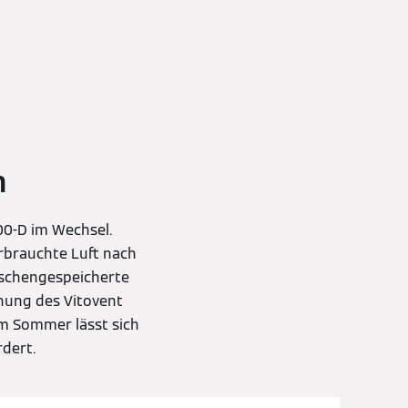
n
00-D im Wechsel.
erbrauchte Luft nach
ischengespeicherte
nung des Vitovent
Im Sommer lässt sich
rdert.