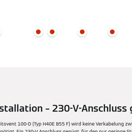
nstallation – 230-V-Anschluss
Vitovent 100-D (Typ H40E B55 F) wird keine Verkabelung z
nötigt. Ein 230-V Anschluss genügt, für den nur geringe 