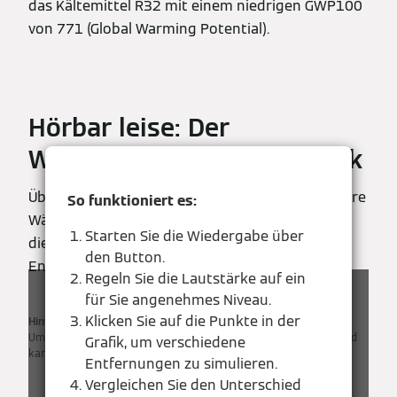
das Kältemittel R32 mit einem niedrigen GWP100
von 771 (Global Warming Potential).
Hörbar leise: Der
Wärmepumpen-Soundcheck
Überzeugen Sie sich selbst davon, wie leise unsere
So funktioniert es:
Wärmepumpen im Betrieb sind – und testen Sie
Starten Sie die Wiedergabe über
die Lautstärke interaktiv aus verschiedenen
den Button.
Entfernungen.
Regeln Sie die Lautstärke auf ein
für Sie angenehmes Niveau.
Klicken Sie auf die Punkte in der
Hinweis
: Die tatsächliche Lautstärke kann je nach Modell und
Umgebung variieren. Die Simulation vermittelt einen Eindruck und
Grafik, um verschiedene
kann die Vor-Ort-Bedingungen nicht exakt wiedergeben.
Entfernungen zu simulieren.
Vergleichen Sie den Unterschied