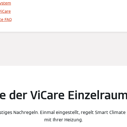
System
ViCare
te FAQ
le der ViCare Einzelra
tiges Nachregeln. Einmal eingestellt, regelt Smart Climat
mit Ihrer Heizung.