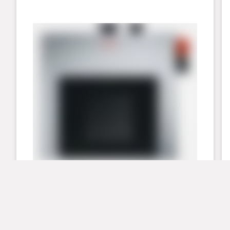
Vitocrossal 300 Typ CR3B