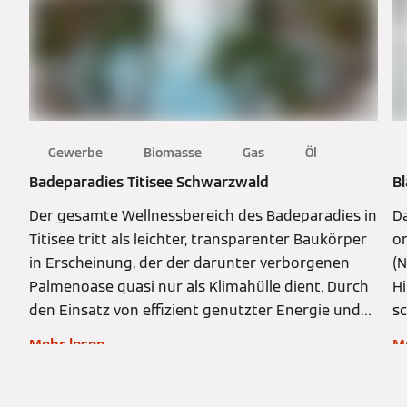
Gewerbe
Biomasse
Gas
Öl
Badeparadies Titisee Schwarzwald
B
Der gesamte Wellnessbereich des Badeparadies in
D
Titisee tritt als leichter, transparenter Baukörper
o
in Erscheinung, der der darunter verborgenen
(
Palmenoase quasi nur als Klimahülle dient. Durch
Hi
den Einsatz von effizient genutzter Energie und
s
die Verwendung von Holz als regenerativ
Mehr lesen
M
nachwachsendem Rohstoff, wird die benötigte
Wärme CO2-neutral bereitgestellt.