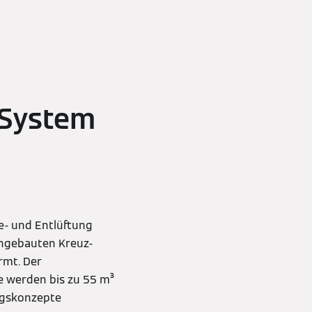
-System
e- und Entlüftung
ingebauten Kreuz-
rmt. Der
e werden bis zu 55 m³
ungskonzepte