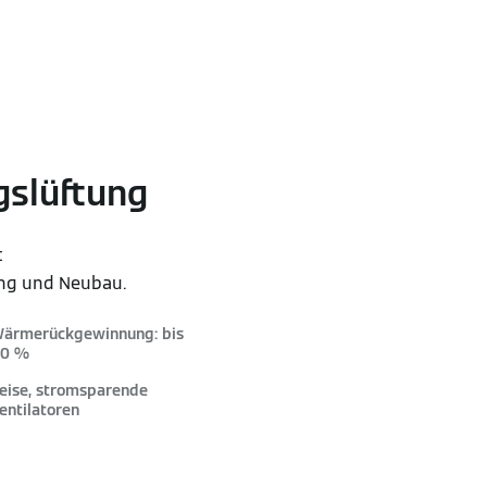
slüftung
t
ng und Neubau.
ärmerückgewinnung: bis
0 %
eise, stromsparende
entilatoren