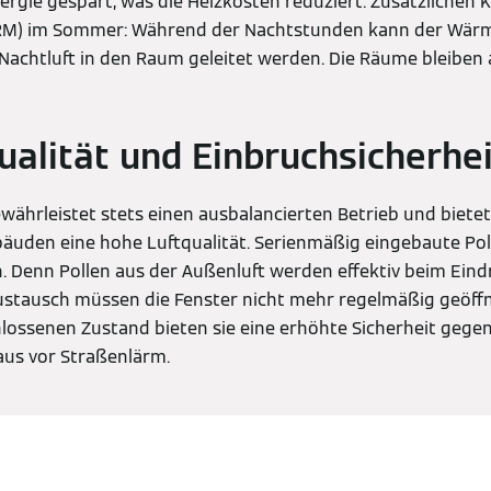
ergie gespart, was die Heizkosten reduziert. Zusätzlichen 
 HRM) im Sommer: Während der Nachtstunden kann der Wä
chtluft in den Raum geleitet werden. Die Räume bleiben 
ualität und Einbruchsicherhe
währleistet stets einen ausbalancierten Betrieb und bietet
bäuden eine hohe Luftqualität. Serienmäßig eingebaute Poll
. Denn Pollen aus der Außenluft werden effektiv beim Eind
ustausch müssen die Fenster nicht mehr regelmäßig geöff
hlossenen Zustand bieten sie eine erhöhte Sicherheit gege
aus vor Straßenlärm.