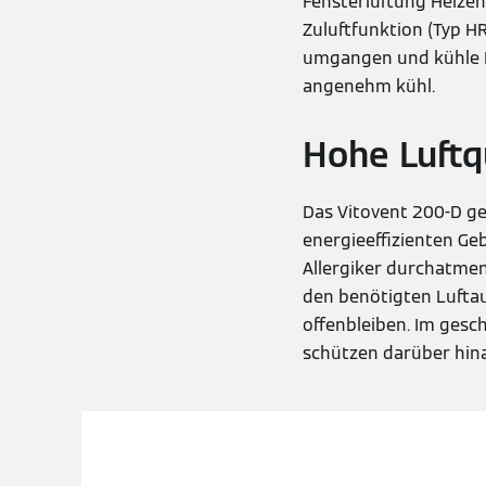
Fensterlüftung Heizen
Zuluftfunktion (Typ
umgangen und kühle Na
angenehm kühl.
Hohe Luftq
Das Vitovent 200-D ge
energieeffizienten Ge
Allergiker durchatmen
den benötigten Lufta
offenbleiben. Im gesc
schützen darüber hin