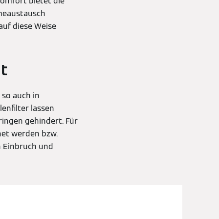
Komfort bietet die
rmeaustausch
auf diese Weise
it
 so auch in
enfilter lassen
ringen gehindert. Für
net werden bzw.
n Einbruch und