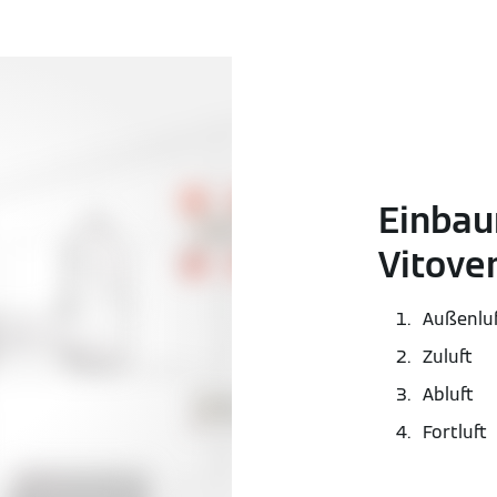
Einbau
Vitove
Außenlu
Zuluft
Abluft
Fortluft