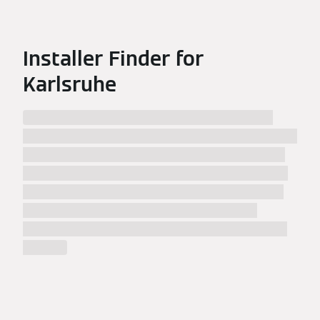
Installer Finder for
Karlsruhe
Wir haben %numberResults% Installateure in
%city% und Umgebung gefunden! Informieren Sie
sich über die Installateure in %city%, ihre Arbeit
und wählen Sie den besten Spezialisten für Ihren
Geschmack. Sobald Sie auf einen Treffer geklickt
haben, finden Sie die Kontaktdaten und die
Adresse des Installateurs mit einem Stadtplan in
%city%.