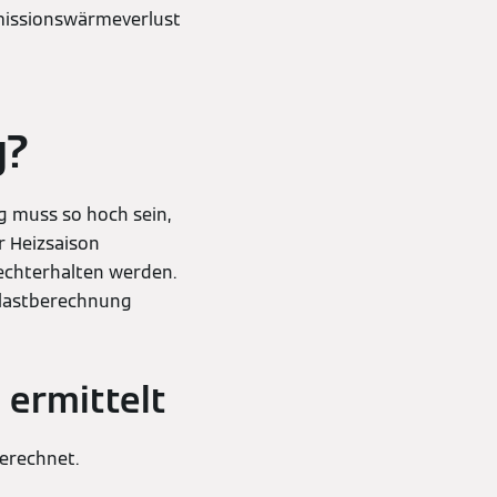
smissionswärmeverlust
g?
g muss so hoch sein,
 Heizsaison
chterhalten werden.
izlastberechnung
 ermittelt
erechnet.