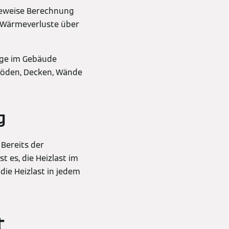
deweise Berechnung
e Wärmeverluste über
nge im Gebäude
Böden, Decken, Wände
g
 Bereits der
 es, die Heizlast im
ie Heizlast in jedem
t