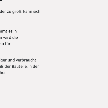
der zu groß, kann sich
ommt es in
n wird die
ko für
iger und verbraucht
 der Bauteile. In der
nher.