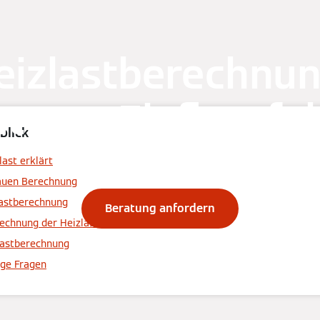
eizlastberechnun
tung, Einflussfa
blick
& Ablauf
ast erklärt
auen Berechnung
lastberechnung
Beratung anfordern
rechnung der Heizlast
lastberechnung
ige Fragen