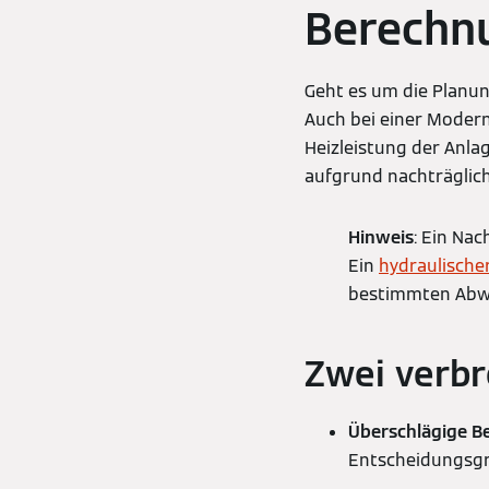
Berechnu
Geht es um die Planun
Auch bei einer Modern
Heizleistung der Anl
aufgrund nachträgl
Hinweis
: Ein Na
Ein
hydraulische
bestimmten Abwe
Zwei verb
Überschlägige B
Entscheidungsg