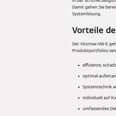
in der Stromerzeugung
Damit gehen Sie berei
Systemlösung.
Vorteile d
Der Vitomax HW-E geh
Produktportfolios zei
effiziente, scha
optimal aufein
Systemtechnik a
individuell auf 
umfassendes Die