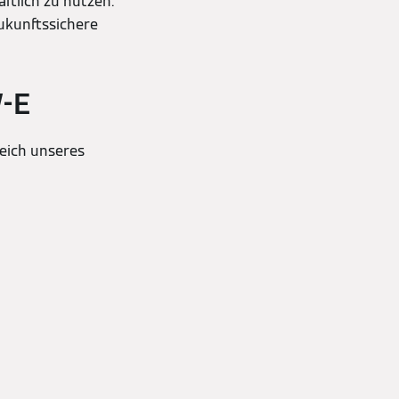
tlich zu nutzen.
zukunftssichere
W-E
reich unseres