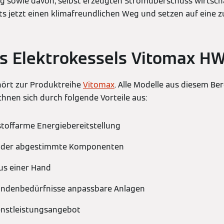
 sowie davon, selbst erzeugten Stromüberschuss wirtschaf
ts jetzt einen klimafreundlichen Weg und setzen auf eine 
es Elektrokessels Vitomax H
ört zur Produktreihe
Vitomax
. Alle Modelle aus diesem Be
chnen sich durch folgende Vorteile aus:
dstoffarme Energiebereitstellung
ander abgestimmte Komponenten
us einer Hand
Kundenbedürfnisse anpassbare Anlagen
nstleistungsangebot