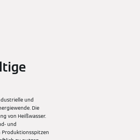
ltige
dustrielle und
nergiewende. Die
ng von Heißwasser.
nd- und
on Produktionsspitzen