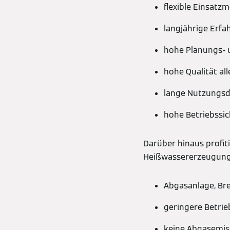
flexible Einsatz
langjährige Erfa
hohe Planungs- u
hohe Qualität a
lange Nutzungs
hohe Betriebssic
Darüber hinaus profit
Heißwassererzeugung 
Abgasanlage, Bre
geringere Betri
keine Abgasemis