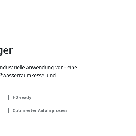
ger
 industrielle Anwendung vor – eine
ßwasserraumkessel und
H2-ready
Optimierter Anfahrprozess