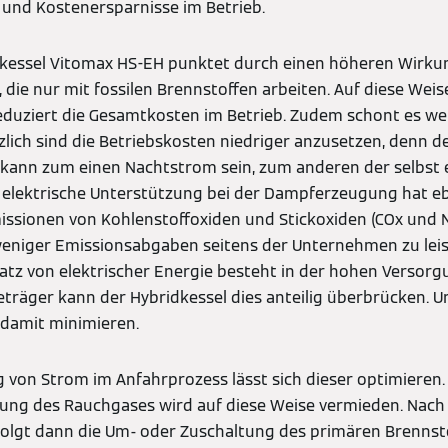
t und Kostenersparnisse im Betrieb.
kessel Vitomax HS-EH punktet durch einen höheren Wirku
 die nur mit fossilen Brennstoffen arbeiten. Auf diese Weis
eduziert die Gesamtkosten im Betrieb. Zudem schont es wer
lich sind die Betriebskosten niedriger anzusetzen, denn d
 kann zum einen Nachtstrom sein, zum anderen der selbst
elektrische Unterstützung bei der Dampferzeugung hat ebe
issionen von Kohlenstoffoxiden und Stickoxiden (COx und 
eniger Emissionsabgaben seitens der Unternehmen zu leist
satz von elektrischer Energie besteht in der hohen Versorgu
gieträger kann der Hybridkessel dies anteilig überbrücken.
 damit minimieren.
von Strom im Anfahrprozess lässt sich dieser optimieren.
ung des Rauchgases wird auf diese Weise vermieden. Nach 
folgt dann die Um- oder Zuschaltung des primären Brennst