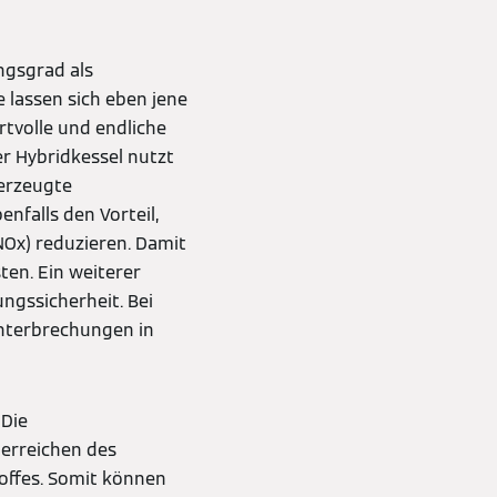
ngsgrad als
e lassen sich eben jene
tvolle und endliche
er Hybridkessel nutzt
 erzeugte
nfalls den Vorteil,
NOx) reduzieren. Damit
en. Ein weiterer
ngssicherheit. Bei
 Unterbrechungen in
 Die
erreichen des
offes. Somit können