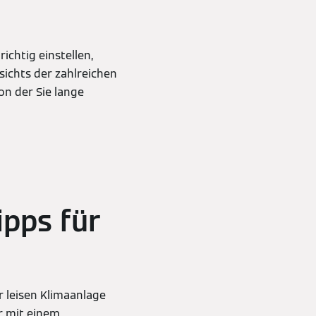
ichtig einstellen,
esichts der zahlreichen
on der Sie lange
ipps für
r leisen Klimaanlage
r mit einem