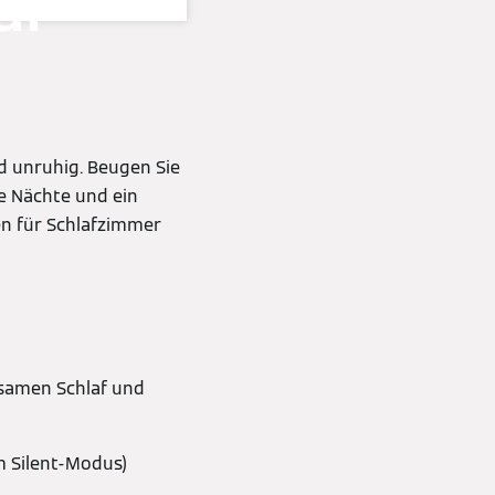
af
d unruhig. Beugen Sie
me Nächte und ein
en für Schlafzimmer
olsamen Schlaf und
im Silent-Modus)