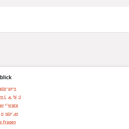
blick
Klimaanlage im
malösungen
im Überblick
afzimmer: Gutes 
der Geräte
 einstellen
te Fragen