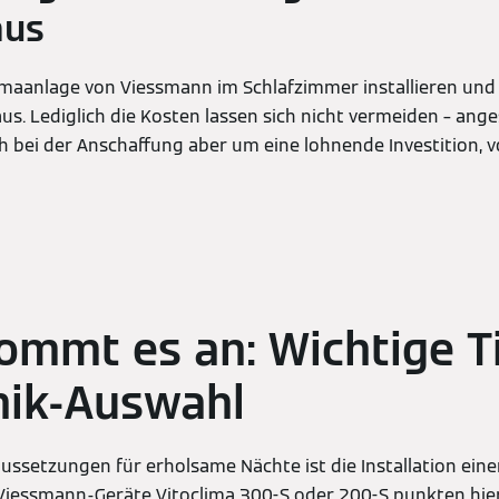
aus
imaanlage von Viessmann im Schlafzimmer installieren und r
aus. Lediglich die Kosten lassen sich nicht vermeiden – ang
ch bei der Anschaffung aber um eine lohnende Investition, v
ommt es an: Wichtige T
nik-Auswahl
ussetzungen für erholsame Nächte ist die Installation eine
 Viessmann-Geräte Vitoclima 300-S oder 200-S punkten hie