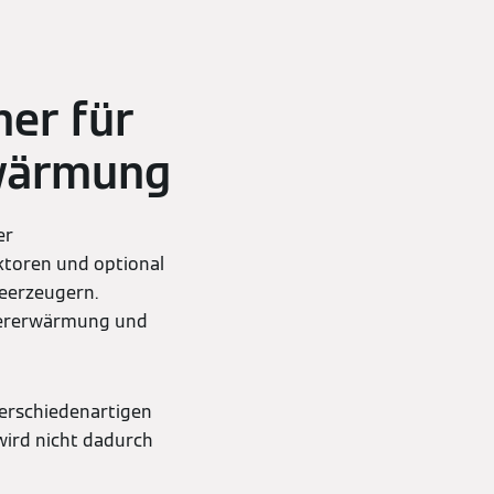
her für
rwärmung
er
toren und optional
meerzeugern.
sererwärmung und
verschiedenartigen
wird nicht dadurch