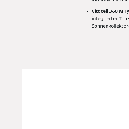
Vitocell 360-M T
integrierter Tr
Sonnenkollektore