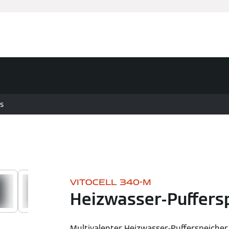
s
VITOCELL 340-M
Heizwasser-Puffers
Multivalenter Heizwasser-Pufferspeiche