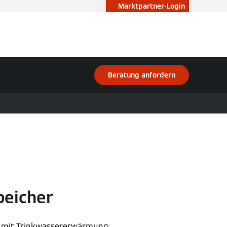
Marktpartner-Login
Beratung anfordern
peicher
r mit Trinkwassererwärmung,