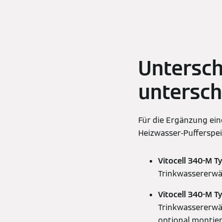
Untersch
untersch
Für die Ergänzung ei
Heizwasser-Pufferspe
Vitocell 340-M T
Trinkwassererw
Vitocell 340-M T
Trinkwassererwä
optional montier