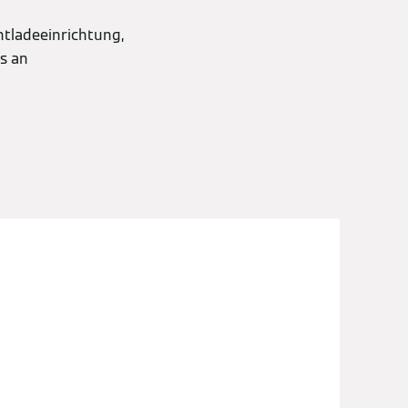
htladeeinrichtung,
s an