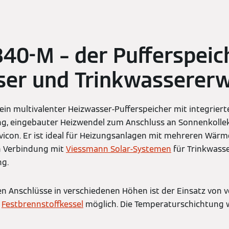
 340-M – der Pufferspeic
ser und Trinkwassere
 ein multivalenter Heizwasser-Pufferspeicher mit integriert
, eingebauter Heizwendel zum Anschluss an Sonnenkollek
vicon. Er ist ideal für Heizungsanlagen mit mehreren Wär
n Verbindung mit
Viessmann Solar-Systemen
für Trinkwas
ng.
en Anschlüsse in verschiedenen Höhen ist der Einsatz von 
.
Festbrennstoffkessel
möglich. Die Temperaturschichtung 