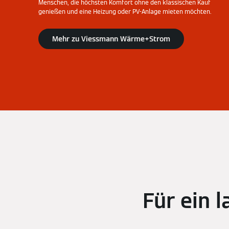
Menschen, die höchsten Komfort ohne den klassischen Kauf
genießen und eine Heizung oder PV-Anlage mieten möchten.
Mehr zu Viessmann Wärme+Strom
Für ein 