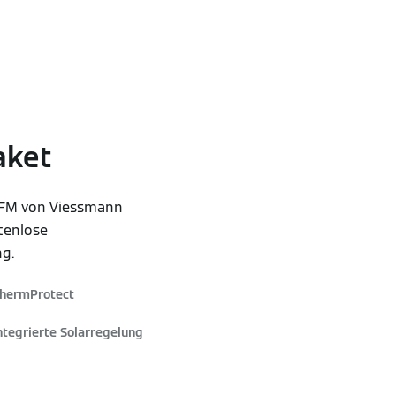
aket
-FM von Viessmann
stenlose
g.
hermProtect
ntegrierte Solarregelung