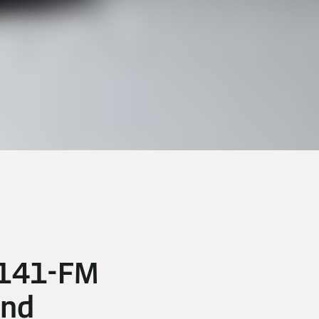
 141-FM
und